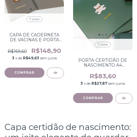
7 cores
CAPA DE CADERNETA
DE VACINAS E PORTA
CERTIDÃO
7 cores
R$148,90
R$159,60
3
x de
R$49,63
sem juros
PORTA CERTIDÃO DE
NASCIMENTO A4
PERSONALIZADO
COMPRAR
R$83,60
3
x de
R$27,87
sem juros
COMPRAR
Capa certidão de nascimento: