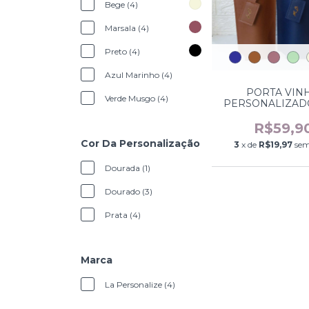
Bege (4)
Marsala (4)
Preto (4)
Azul Marinho (4)
PORTA VIN
Verde Musgo (4)
PERSONALIZAD
TAG
R$59,9
Cor Da Personalização
3
x de
R$19,97
sem
Dourada (1)
Dourado (3)
Prata (4)
Marca
La Personalize (4)