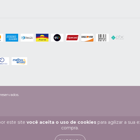
reservados.
or este site
você aceita o uso de cookies
para agilizar a sua 
compra.