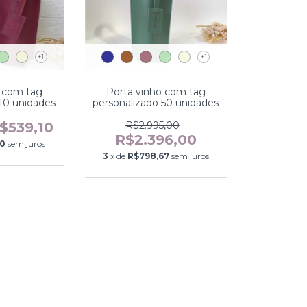
+1
+1
o com tag
Porta vinho com tag
 10 unidades
personalizado 50 unidades
$539,10
R$2.995,00
R$2.396,00
70
sem juros
3
x de
R$798,67
sem juros