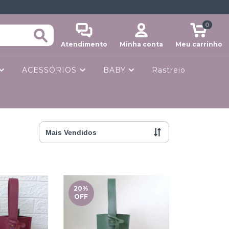
0
Atendimento
Minha conta
Meu carrinho
ACESSÓRIOS
BABY
Rastreio
20
%
OFF