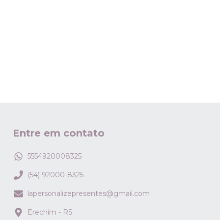
Entre em contato
5554920008325
(54) 92000-8325
lapersonalizepresentes@gmail.com
Erechim - RS