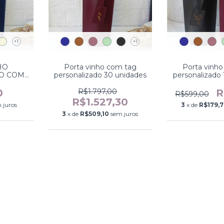
+1
+1
HO
Porta vinho com tag
Porta vinh
O COM
personalizado 30 unidades
personalizado
0
R$1.797,00
R
R$599,00
R$1.527,30
 juros
3
x de
R$179,
3
x de
R$509,10
sem juros