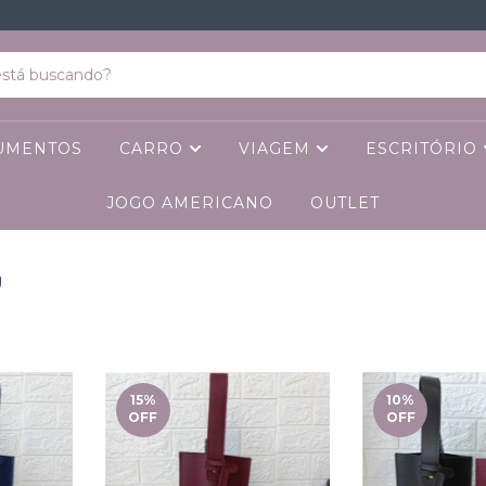
CUMENTOS
CARRO
VIAGEM
ESCRITÓRIO
JOGO AMERICANO
OUTLET
g
15
%
10
%
OFF
OFF