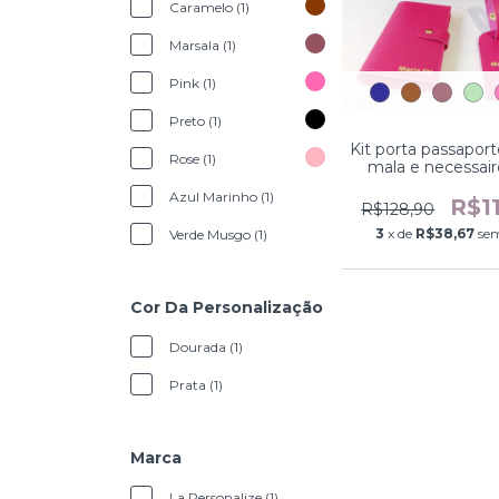
Caramelo (1)
Marsala (1)
Pink (1)
Preto (1)
Kit porta passaport
Rose (1)
mala e necessair
Azul Marinho (1)
R$1
R$128,90
3
x de
R$38,67
sem
Verde Musgo (1)
Cor Da Personalização
Dourada (1)
Prata (1)
Marca
La Personalize (1)