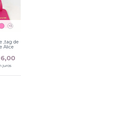
+3
e ,tag de
e Alice
16,00
 juros