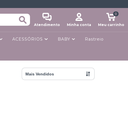
0
Atendimento
Minha conta
Meu carrinho
ACESSÓRIOS
BABY
Rastreio