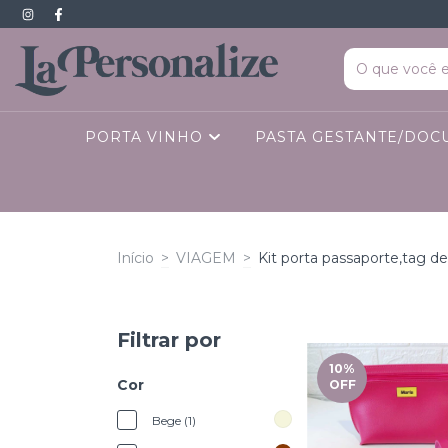
PORTA VINHO
PASTA GESTANTE/DO
Início
>
VIAGEM
>
Kit porta passaporte,tag d
Filtrar por
10
%
Cor
OFF
Bege (1)