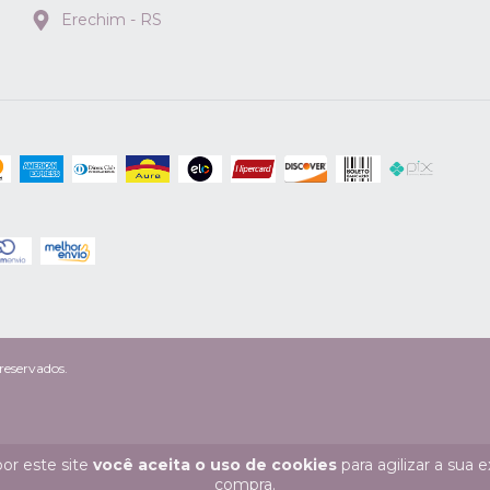
Erechim - RS
reservados.
or este site
você aceita o uso de cookies
para agilizar a sua 
compra.