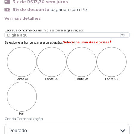
3
x de
R$13,30
sem juros
5% de desconto
pagando com Pix
Ver mais detalhes
Escreva o nome ou as iniciais para a gravação
:
Selecione a fonte para a gravação
:
Selecione uma das opções
Fonte 01
Fonte 02
Fonte 03
Fonte 04
Sem
Personalização
Cor da Personalização