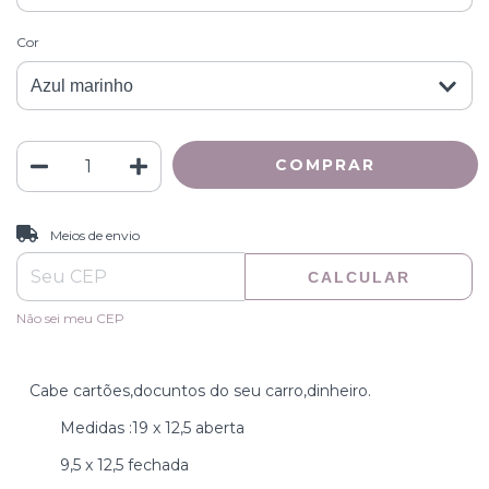
Cor
ALTERAR CEP
Entregas para o CEP:
Meios de envio
CALCULAR
Não sei meu CEP
Cabe cartões,docuntos do seu carro,dinheiro.
Medidas :19 x 12,5 aberta
9,5 x 12,5 fechada