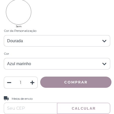
Sem
Personalização
Cor da Personalização
Cor
ALTERAR CEP
Entregas para o CEP:
Meios de envio
CALCULAR