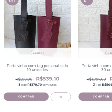
OFF
OFF
6 cores
6 c
Porta vinho com tag personalizado
Porta vinho com 
10 unidades
30 un
R$539,10
R$599,00
R$1.797,00
3
x de
R$179,70
sem juros
3
x de
R$509
COMPRAR
COMPRAR