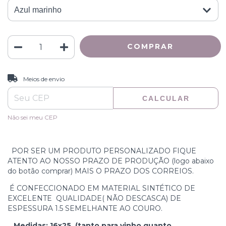
ALTERAR CEP
Entregas para o CEP:
Meios de envio
CALCULAR
Não sei meu CEP
POR SER UM PRODUTO PERSONALIZADO FIQUE
ATENTO AO NOSSO PRAZO DE PRODUÇÃO (logo abaixo
do botão comprar) MAIS O PRAZO DOS CORREIOS.
É CONFECCIONADO EM MATERIAL SINTÉTICO DE
EXCELENTE QUALIDADE( NÃO DESCASCA) DE
ESPESSURA 1.5 SEMELHANTE AO COURO.
Medidas: 16x25 (tanto para vinho quanto