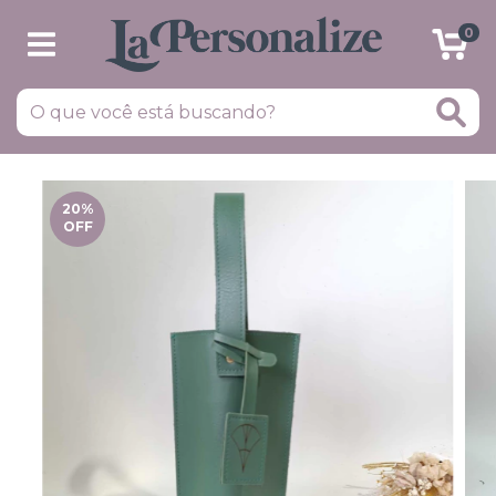
0
20
%
OFF