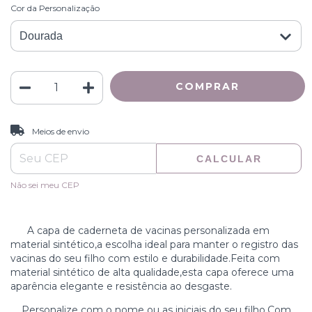
Cor da Personalização
ALTERAR CEP
Entregas para o CEP:
Meios de envio
CALCULAR
Não sei meu CEP
A capa de caderneta de vacinas personalizada em
material sintético,a escolha ideal para manter o registro das
vacinas do seu filho com estilo e durabilidade.Feita com
material sintético de alta qualidade,esta capa oferece uma
aparência elegante e resistência ao desgaste.
Personalize com o nome ou as iniciais do seu filho.Com