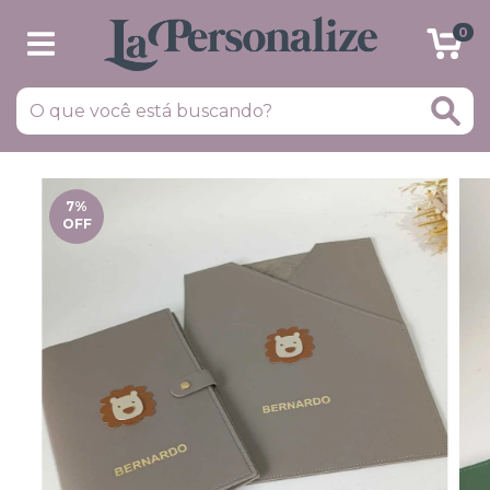
0
7
%
OFF