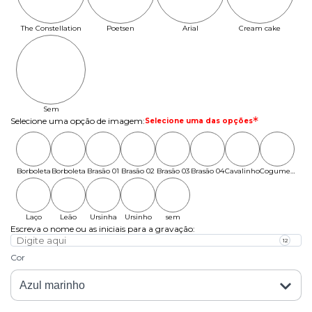
The Constellation
Poetsen
Arial
Cream cake
Sem
Personalização
Selecione uma opção de imagem
:
Selecione uma das opções
Borboleta
Borboleta
Brasão 01
Brasão 02
Brasão 03
Brasão 04
Cavalinho
Cogumelo
01
02
Laço
Leão
Ursinha
Ursinho
sem
com laço
tema
Escreva o nome ou as iniciais para a gravação
:
Cor