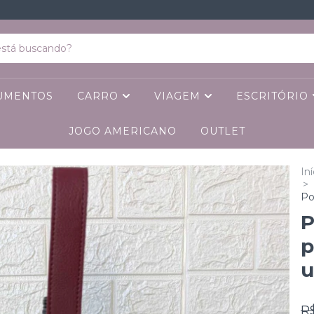
CUMENTOS
CARRO
VIAGEM
ESCRITÓRIO
JOGO AMERICANO
OUTLET
Iní
>
Po
P
p
u
R$