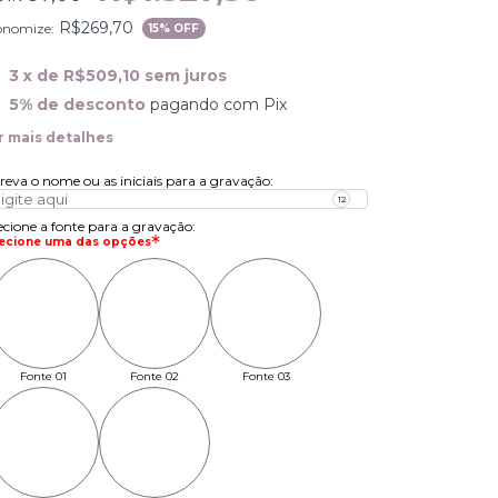
R$269,70
onomize:
15
% OFF
3
x de
R$509,10
sem juros
5% de desconto
pagando com Pix
r mais detalhes
reva o nome ou as iniciais para a gravação
:
ecione a fonte para a gravação
:
lecione uma das opções
Fonte 01
Fonte 02
Fonte 03