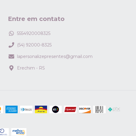
Entre em contato
5554920008325
(54) 92000-8325
lapersonalizepresentes@gmail.com
Erechim - RS