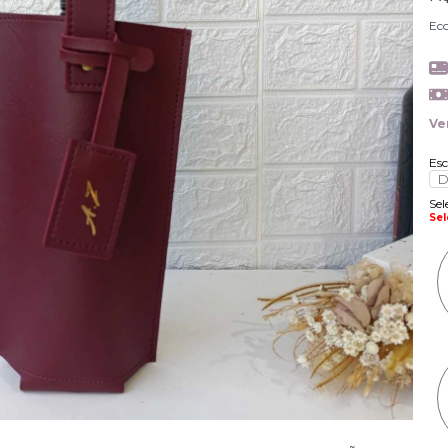
Ec
Ve
Esc
Sel
Se