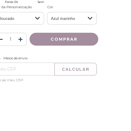
Fonte 04
Sem
Personalização
 da Personalização
Cor
ALTERAR CEP
regas para o CEP:
Meios de envio
CALCULAR
o sei meu CEP