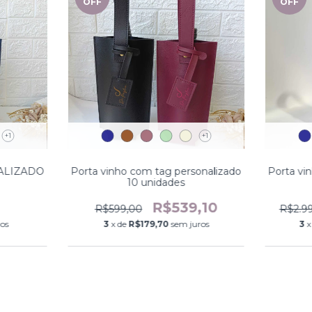
OFF
OFF
+1
+1
ALIZADO
Porta vinho com tag personalizado
Porta vi
10 unidades
R$539,10
R$599,00
R$2.9
ros
3
x de
R$179,70
sem juros
3
x