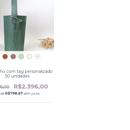
+1
nho com tag personalizado
50 unidades
R$2.396,00
95,00
 de
R$798,67
sem juros