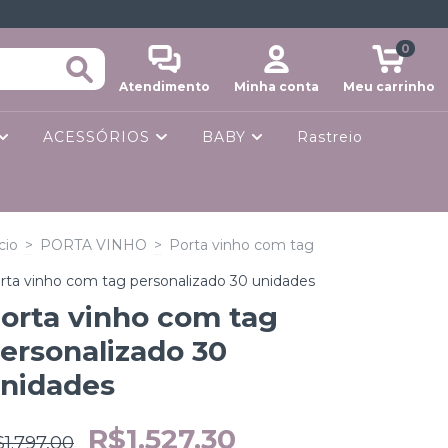
0
Atendimento
Minha conta
Meu carrinho
ACESSÓRIOS
BABY
Rastreio
cio
>
PORTA VINHO
>
Porta vinho com tag
rta vinho com tag personalizado 30 unidades
orta vinho com tag
ersonalizado 30
nidades
R$1.527,30
1.797,00