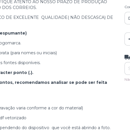
FIQUE ATENTO AO NOSSO PRAZO DE PRODUÇÃO
Cor
ZO DOS CORREIOS.
CO DE EXCELENTE QUALIDADE( NÃO DESCASCA) DE
 espumante)
 logomarca.
ata (para nomes ou iniciais)
Ent
fontes disponíveis.
cter ponto (.).
Nã
ontos, recomendamos analisar se pode ser feita
ravação varia conforme a cor do material)
f vetorizado
endendo do dispositivo que você está abrindo a foto.